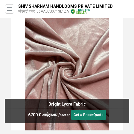
SHIV SHARNAM HANDLOOMS PRIVATE LIMITED
TRUSTED
जीएसटी नंबर. 06AALCS0713L1ZA
SELLER
Bright Lycra Fabric
6700.0 आईएनआर
/
Meter
Get a Price/Quote