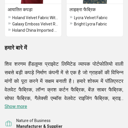
आयातित कपड़ा
लाइक्रा फैब्रिक
Holand Velvet Fabric With Backing
Lycra Velvet Fabric
Galaxy Emboss Velvet Raising Fabric
Bright Lycra Fabric
Holand China Imported Velvet Fabric
हमारे बारे में
शिव शरणम हैंडलूम्स प्राइवेट लिमिटेड व्यापक पोर्टफोलियो वाली
सबसे बड़ी कपड़े निर्माण कंपनी में से एक है जो ग्राहकों की विभिन्न
मांगों को पूरा करने में सक्षम बनाती है। हमारे शोरूम में पॉलिएस्टर
वेलवेट फैब्रिक, लॉन्ग क्रश कर्टन फैब्रिक, बेंज़ साबर फैब्रिक,
सोफा फैब्रिक, गैलेक्सी एम्बॉस वेलवेट राइजिंग फैब्रिक, ब्राइट
लाइक्रा फैब्रिक, फर फैब्रिक, सॉफ्ट फैब्रिक, पॉलिएस्टर कार्पेट,
Show more
एक्सक्लूसिव गारमेंट फैब्रिक और कई अन्य आइटम शामिल हैं।
Nature of Business
प्रचलित रुझानों के अनुसार हमारे कुशल श्रमिकों द्वारा इन्हें
Manufacturer & Supplier